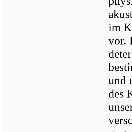
physi
akus
im K
vor.
deter
best
und 
des 
unse
vers