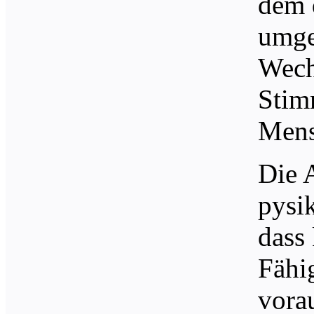
dem 
umge
Wech
Stim
Mens
Die A
pysi
dass
Fähi
vora