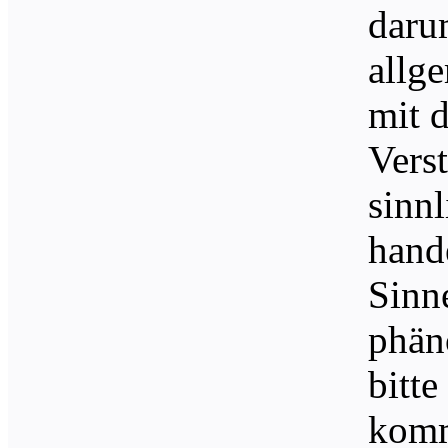
daru
allg
mit 
Vers
sinn
hand
Sinn
phän
bitte
komm