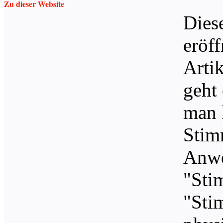
Zu dieser Website
Dies
eröff
Arti
geht
man 
Stim
Anwe
"Sti
"Sti