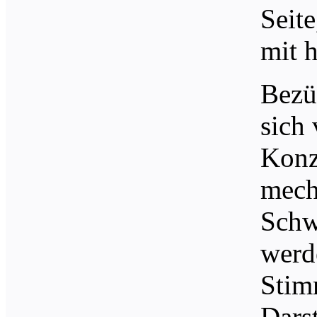
Seit
mit h
Bezü
sich
Konze
mech
Schw
werd
Stim
Darst