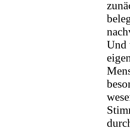
zunäc
beleg
nach
Und 
eige
Mens
beson
wesen
Stim
durc