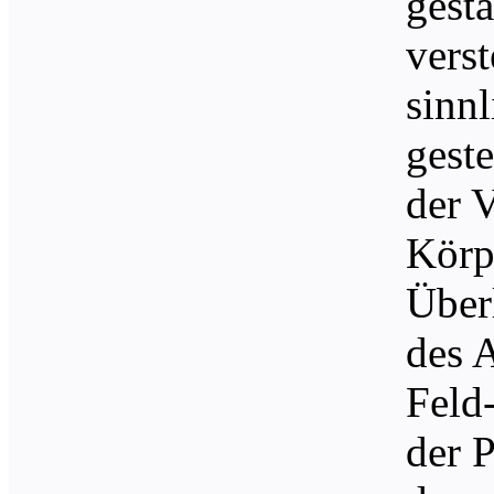
gest
verst
sinnl
gest
der 
Körpe
Über
des 
Feld
der 