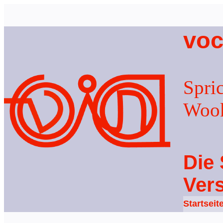
voc
Spri
Woo
Die 
Ver
Startseit