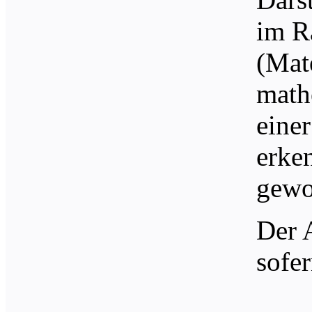
im R
(Mat
math
eine
erke
gewo
Der A
sofe