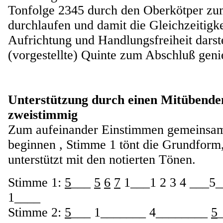
Tonfolge 2345 durch den Oberkötper z
durchlaufen und damit die Gleichzeitigk
Aufrichtung und Handlungsfreiheit darst
(vorgestellte) Quinte zum Abschluß geni
Unterstützung durch einen Mitübenden
zweistimmig
Zum aufeinander Einstimmen gemeinsa
beginnen , Stimme 1 tönt die Grundform
unterstützt mit den notierten Tönen.
Stimme 1:
5
___
5
6
7
1___1 2 3 4 ___5_
1____
Stimme 2:
5
___ 1_______ 4________
5