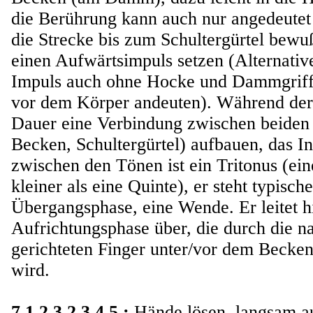
die Berührung kann auch nur angedeutet s
die Strecke bis zum Schultergürtel bew
einen Aufwärtsimpuls setzen (Alternativ
Impuls auch ohne Hocke und Dammgriff
vor dem Körper andeuten). Während de
Dauer eine Verbindung zwischen beiden
Becken, Schultergürtel) aufbauen, das In
zwischen den Tönen ist ein Tritonus (ei
kleiner als eine Quinte), er steht typisch
Übergangsphase, eine Wende. Er leitet hi
Aufrichtungsphase über, die durch die n
gerichteten Finger unter/vor dem Becken 
wird.
7
1 2 3 2 3 4 5 :
Hände lösen, langsam a