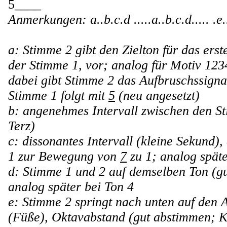
5____
Anmerkungen: a..b.c.d .....a..b.c.d..... .e....
a: Stimme 2 gibt den Zielton für das erst
der Stimme 1, vor; analog für Motiv 123
dabei gibt Stimme 2 das Aufbruschssigna
Stimme 1 folgt mit
5
(neu angesetzt)
b: angenehmes Intervall zwischen den S
Terz)
c: dissonantes Intervall (kleine Sekund)
1 zur Bewegung von
7
zu 1; analog späte
d: Stimme 1 und 2 auf demselben Ton (g
analog später bei Ton 4
e: Stimme 2 springt nach unten auf den 
(Füße), Oktavabstand (gut abstimmen; K