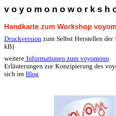
v o y o m o n o w o r k s h 
Handkarte zum Workshop voyo
Druckversion
zum Selbst Herstellen der 
kB)
weitere
Informationen zum voyomono
Erläuterungen zur Konzipierung des vo
sich im
Blog