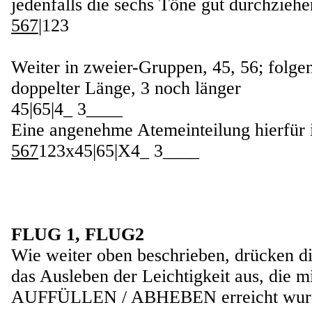
jedenfalls die sechs Töne gut durchziehe
567
|123
Weiter in zweier-Gruppen, 45, 56; folge
doppelter Länge, 3 noch länger
45|65|4_ 3____
Eine angenehme Atemeinteilung hierfür i
567
123x45|65|X4_ 3____
FLUG 1, FLUG2
Wie weiter oben beschrieben, drücken 
das Ausleben der Leichtigkeit aus, die m
AUFFÜLLEN / ABHEBEN erreicht wur